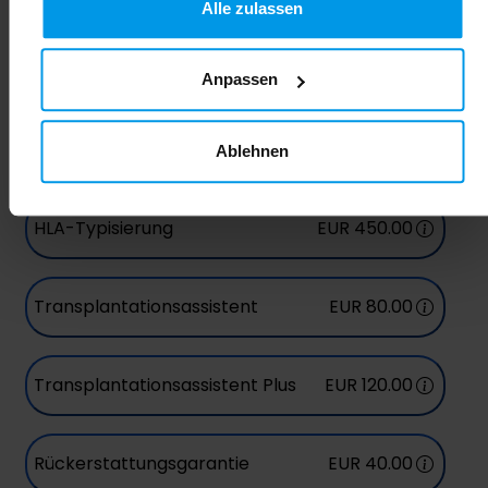
Alle zulassen
gesammelt haben.
Passen Sie den Service Ihren
Anpassen
Bedürfnissen an
Wählen Sie zusätzliche Pakete für ein noch grösseres
Ablehnen
Gefühl der Sicherheit.
HLA-Typisierung
EUR 450.00
Transplantationsassistent
EUR 80.00
Transplantationsassistent Plus
EUR 120.00
Rückerstattungsgarantie
EUR 40.00