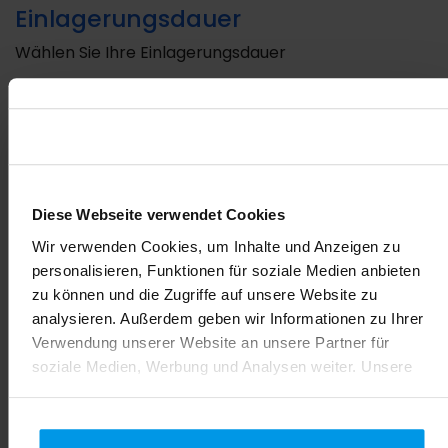
Einlagerungsdauer
Wählen Sie Ihre Einlagerungsdauer
Jahreszahler
25 Jahre Einlagerung
Diese Webseite verwendet Cookies
Wir verwenden Cookies, um Inhalte und Anzeigen zu
personalisieren, Funktionen für soziale Medien anbieten
30 Jahre Einlagerung
zu können und die Zugriffe auf unsere Website zu
analysieren. Außerdem geben wir Informationen zu Ihrer
Verwendung unserer Website an unsere Partner für
35 Jahre Einlagerung
soziale Medien, Werbung und Analysen weiter. Unsere
Partner führen diese Informationen möglicherweise mit
weiteren Daten zusammen, die Sie ihnen bereitgestellt
50 Jahre Einlagerung
haben oder die sie im Rahmen Ihrer Nutzung der Dienste