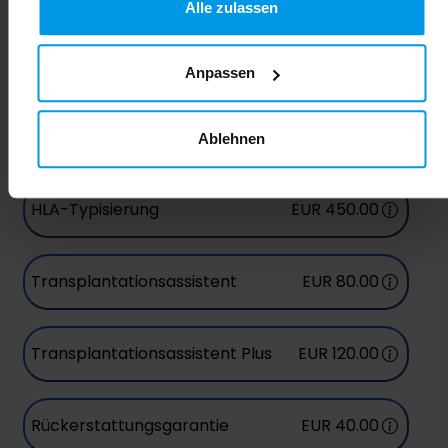
Alle zulassen
gesammelt haben.
Passen Sie den Service Ihren
Anpassen
Bedürfnissen an
Wählen Sie zusätzliche Pakete für ein noch grösseres
Ablehnen
Gefühl der Sicherheit.
HLA-Typisierung
EUR 450.00
Transplantationsassistent
EUR 80.00
Transplantationsassistent Plus
EUR 120.00
Rückerstattungsgarantie
EUR 40.00