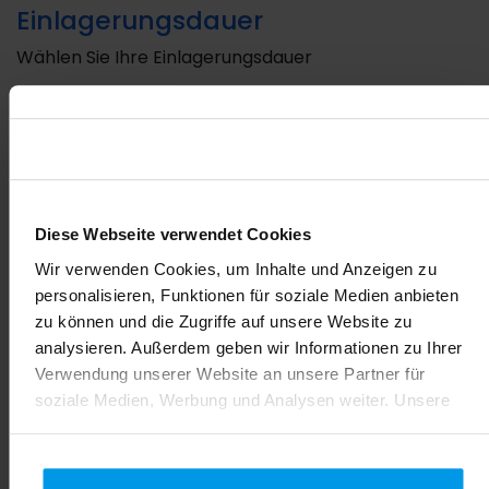
Einlagerungsdauer
Wählen Sie Ihre Einlagerungsdauer
Jahreszahler
25 Jahre Einlagerung
Diese Webseite verwendet Cookies
Wir verwenden Cookies, um Inhalte und Anzeigen zu
personalisieren, Funktionen für soziale Medien anbieten
30 Jahre Einlagerung
zu können und die Zugriffe auf unsere Website zu
analysieren. Außerdem geben wir Informationen zu Ihrer
Verwendung unserer Website an unsere Partner für
35 Jahre Einlagerung
soziale Medien, Werbung und Analysen weiter. Unsere
Partner führen diese Informationen möglicherweise mit
weiteren Daten zusammen, die Sie ihnen bereitgestellt
50 Jahre Einlagerung
haben oder die sie im Rahmen Ihrer Nutzung der Dienste